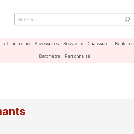
s et sac à main
Accessoires
Souvenirs
Chaussures
Boule à 
Baromètre
Personnalisé
nard
porter
s
Marmottes
Divers
mants