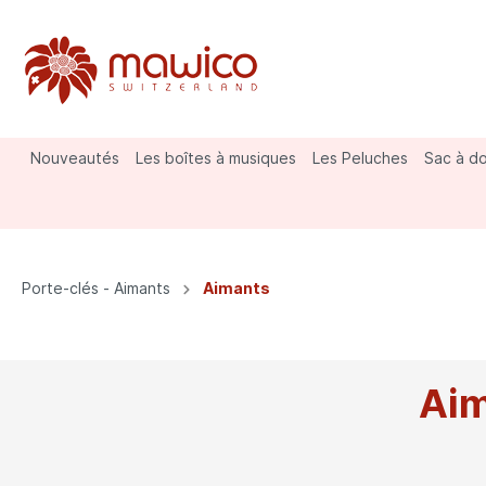
Nouveautés
Les boîtes à musiques
Les Peluches
Sac à do
Vaches
Gilets et vestes
Porte-clés
St. Ber
Prêt-à-
Aimant
Porte-clés - Aimants
Aimants
Divers
Ai