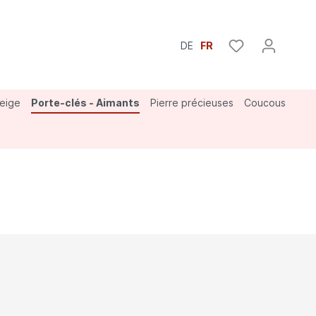
DE
FR
neige
Porte-clés - Aimants
Pierre précieuses
Coucous
Bouvier