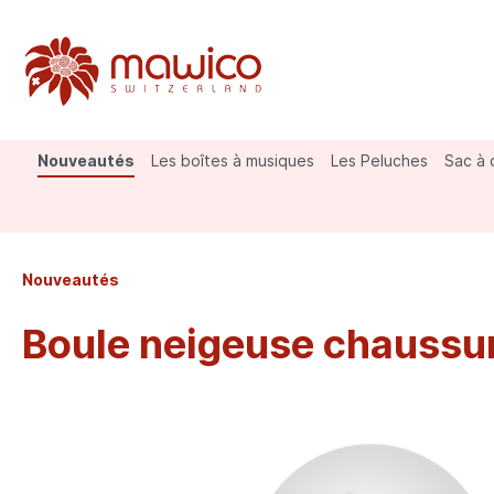
Nouveautés
Les boîtes à musiques
Les Peluches
Sac à 
Vaches
Gilets et vestes
Porte-clés
St. Ber
Prêt-à-
Aimant
Nouveautés
Divers
Boule neigeuse chauss