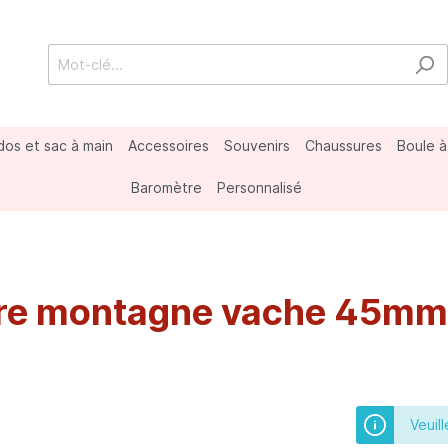
dos et sac à main
Accessoires
Souvenirs
Chaussures
Boule à
Baromètre
Personnalisé
nard
porter
s
Marmottes
Divers
ure montagne vache 45mm
Veuil