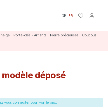
DE
FR
 neige
Porte-clés - Aimants
Pierre précieuses
Coucous
Bouvier
 modèle déposé
lez vous connecter pour voir le prix.