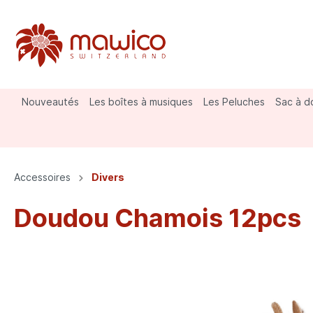
Nouveautés
Les boîtes à musiques
Les Peluches
Sac à d
Vaches
Gilets et vestes
Porte-clés
St. Ber
Prêt-à-
Aimant
Accessoires
Divers
Divers
Doudou Chamois 12pcs