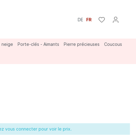
DE
FR
à neige
Porte-clés - Aimants
Pierre précieuses
Coucous
Bouvier
lez vous connecter pour voir le prix.