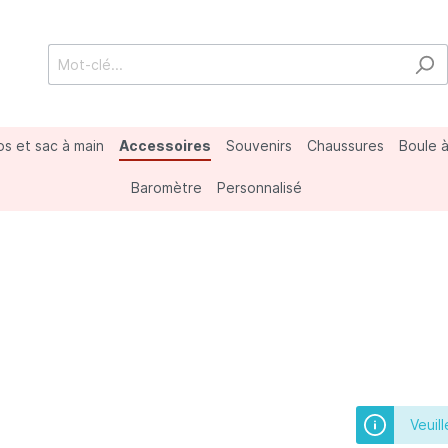
os et sac à main
Accessoires
Souvenirs
Chaussures
Boule 
Baromètre
Personnalisé
nard
porter
s
Marmottes
Divers
Veuil